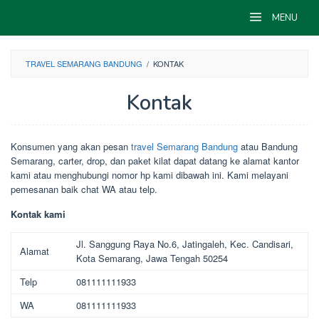
Skip
MENU
to
content
TRAVEL SEMARANG BANDUNG
/
KONTAK
Kontak
Oleh
maufur
Diposting
Konsumen yang akan pesan
travel Semarang Bandung
atau Bandung
pada
Semarang, carter, drop, dan paket kilat dapat datang ke alamat kantor
Juni
kami atau menghubungi nomor hp kami dibawah ini. Kami melayani
27,
2020
pemesanan baik chat WA atau telp.
Kontak kami
Jl. Sanggung Raya No.6, Jatingaleh, Kec. Candisari,
Alamat
Kota Semarang, Jawa Tengah 50254
Telp
081111111933
WA
081111111933