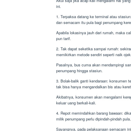
Akui saja jika acap kali mengalami hal yang 
ini.
1. Terpaksa datang ke terminal atau stasiu
dan semacam itu pula bagi penumpang keret
Apabila lokasinya jauh dari rumah, maka ca
pun tarif.
2. Tak dapat seketika sampai rumah: sekir
memikirkan metode sendiri seperti naik ojek 
Pasalnya, bus cuma akan mendampingi sa
penumpang hingga stasiun.
3. Bolak-balik ganti kendaraan: konsumen t
tak bisa hanya mengandalkan bis atau keret
Akibatnya, konsumen akan mengalami kerep
keluar uang berkali-kali.
4. Repot memindahkan barang bawaan: dika
milik penumpang perlu dipindah-pindah pula.
Sayangnya, pada pelaksanaan semacam ini,