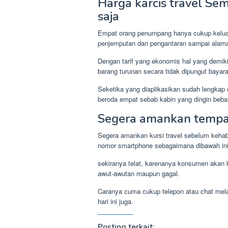
Harga karcis travel Se
saja
Empat orang penumpang hanya cukup keluar t
penjemputan dan pengantaran sampai alama
Dengan tarif yang ekonomis hal yang demi
barang turunan secara tidak dipungut bayar
Seketika yang diaplikasikan sudah lengka
beroda empat sebab kabin yang dingin beba
Segera amankan tempa
Segera amankan kursi travel sebelum keha
nomor smartphone sebagaimana dibawah ini
sekiranya telat, karenanya konsumen akan
awut-awutan maupun gagal.
Caranya cuma cukup telepon atau chat mela
hari ini juga.
Posting terkait: