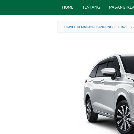
Skip
HOME
TENTANG
PASANG IKL
to
content
TRAVEL SEMARANG BANDUNG
/
TRAVEL
/