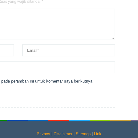
uas yang wajib ditandai
*
 pada peramban ini untuk komentar saya berikutnya.
Privacy
|
Disclaimer
|
Sitemap
|
Link