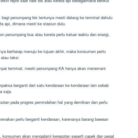
bikin repot saat naik bis atau kereta api sebagaimana berikut
n: bagi penumpang bis tentunya mesti datang ke terminal dahulu
a api, dimana mesti ke stasiun dulu.
lon penumpang bus atau kereta perlu keluar waktu dan energi,
anya berharap menuju ke tujuan akhir, maka konsumen perlu
atau taksi.
mpai terminal, meski penumpang KA hanya akan menemani
erpaksa berganti dari satu kendaraan ke kendaraan lain sebab
a saja.
otan pada progres pemindahan hal yang demikian dan perlu
renakan perlu berganti kendaraan, karenanya barang bawaan
 konsumen akan mengalami kerepotan seperti capek dan pegal