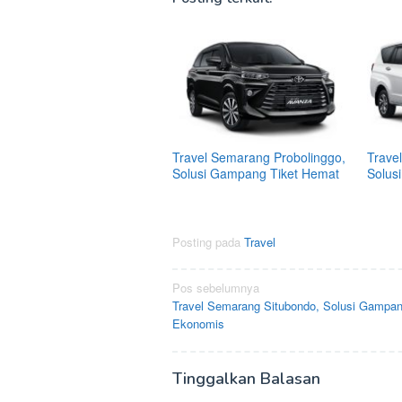
Travel Semarang Probolinggo,
Trave
Solusi Gampang Tiket Hemat
Solus
Posting pada
Travel
Navigasi
Pos sebelumnya
Travel Semarang Situbondo, Solusi Gampan
pos
Ekonomis
Tinggalkan Balasan