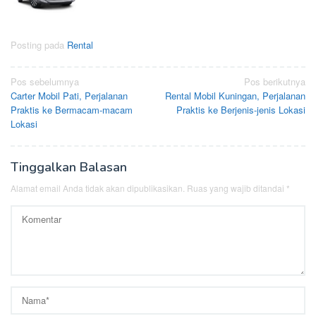
Posting pada
Rental
Navigasi
Pos sebelumnya
Pos berikutnya
Carter Mobil Pati, Perjalanan
Rental Mobil Kuningan, Perjalanan
pos
Praktis ke Bermacam-macam
Praktis ke Berjenis-jenis Lokasi
Lokasi
Tinggalkan Balasan
Alamat email Anda tidak akan dipublikasikan.
Ruas yang wajib ditandai
*