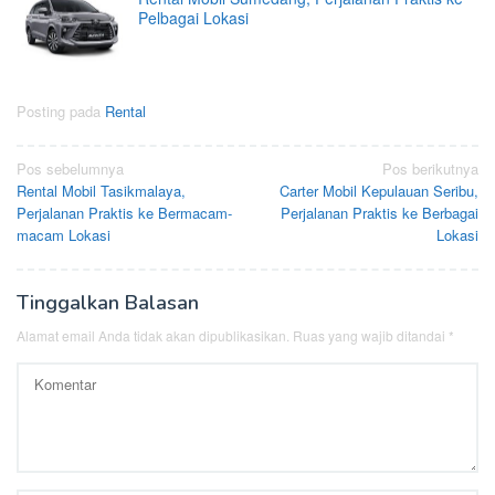
Pelbagai Lokasi
Posting pada
Rental
Navigasi
Pos sebelumnya
Pos berikutnya
Rental Mobil Tasikmalaya,
Carter Mobil Kepulauan Seribu,
pos
Perjalanan Praktis ke Bermacam-
Perjalanan Praktis ke Berbagai
macam Lokasi
Lokasi
Tinggalkan Balasan
Alamat email Anda tidak akan dipublikasikan.
Ruas yang wajib ditandai
*