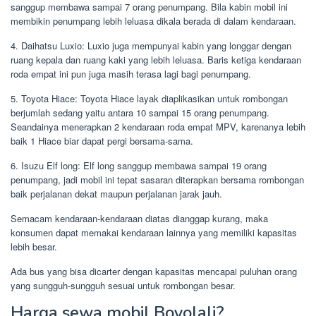
sanggup membawa sampai 7 orang penumpang. Bila kabin mobil ini
membikin penumpang lebih leluasa dikala berada di dalam kendaraan.
4. Daihatsu Luxio: Luxio juga mempunyai kabin yang longgar dengan
ruang kepala dan ruang kaki yang lebih leluasa. Baris ketiga kendaraan
roda empat ini pun juga masih terasa lagi bagi penumpang.
5. Toyota Hiace: Toyota Hiace layak diaplikasikan untuk rombongan
berjumlah sedang yaitu antara 10 sampai 15 orang penumpang.
Seandainya menerapkan 2 kendaraan roda empat MPV, karenanya lebih
baik 1 Hiace biar dapat pergi bersama-sama.
6. Isuzu Elf long: Elf long sanggup membawa sampai 19 orang
penumpang, jadi mobil ini tepat sasaran diterapkan bersama rombongan
baik perjalanan dekat maupun perjalanan jarak jauh.
Semacam kendaraan-kendaraan diatas dianggap kurang, maka
konsumen dapat memakai kendaraan lainnya yang memiliki kapasitas
lebih besar.
Ada bus yang bisa dicarter dengan kapasitas mencapai puluhan orang
yang sungguh-sungguh sesuai untuk rombongan besar.
Harga sewa mobil Boyolali?