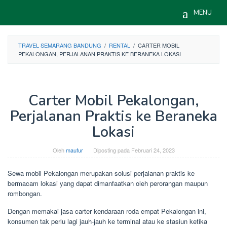
Skip
MENU
to
content
TRAVEL SEMARANG BANDUNG
/
RENTAL
/
CARTER MOBIL
PEKALONGAN, PERJALANAN PRAKTIS KE BERANEKA LOKASI
Carter Mobil Pekalongan,
Perjalanan Praktis ke Beraneka
Lokasi
Oleh
maufur
Diposting pada
Februari 24, 2023
Sewa mobil Pekalongan merupakan solusi perjalanan praktis ke
bermacam lokasi yang dapat dimanfaatkan oleh perorangan maupun
rombongan.
Dengan memakai jasa carter kendaraan roda empat Pekalongan ini,
konsumen tak perlu lagi jauh-jauh ke terminal atau ke stasiun ketika