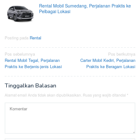
Rental Mobil Sumedang, Perjalanan Praktis ke
Pelbagai Lokasi
Posting pada
Rental
Navigasi
Pos sebelumnya
Pos berikutnya
Rental Mobil Tegal, Perjalanan
Carter Mobil Kediri, Perjalanan
pos
Praktis ke Berjenis-jenis Lokasi
Praktis ke Beragam Lokasi
Tinggalkan Balasan
Alamat email Anda tidak akan dipublikasikan.
Ruas yang wajib ditandai
*