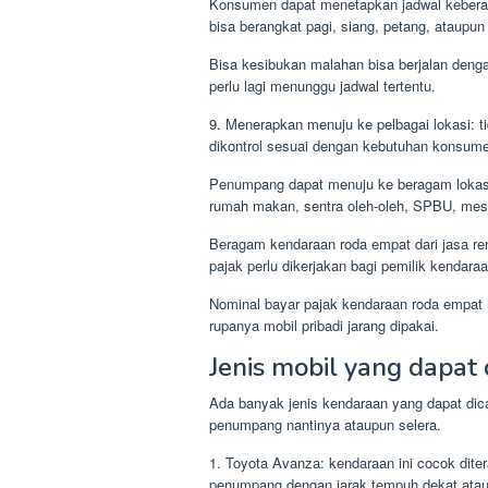
Konsumen dapat menetapkan jadwal keberan
bisa berangkat pagi, siang, petang, ataupu
Bisa kesibukan malahan bisa berjalan deng
perlu lagi menunggu jadwal tertentu.
9. Menerapkan menuju ke pelbagai lokasi: t
dikontrol sesuai dengan kebutuhan konsum
Penumpang dapat menuju ke beragam lokasi 
rumah makan, sentra oleh-oleh, SPBU, mesjid
Beragam kendaraan roda empat dari jasa r
pajak perlu dikerjakan bagi pemilik kendaraa
Nominal bayar pajak kendaraan roda empat r
rupanya mobil pribadi jarang dipakai.
Jenis mobil yang dapat 
Ada banyak jenis kendaraan yang dapat dic
penumpang nantinya ataupun selera.
1. Toyota Avanza: kendaraan ini cocok dite
penumpang dengan jarak tempuh dekat atau