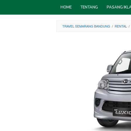
Skip
HOME
TENTANG
PASANG IKL
to
content
TRAVEL SEMARANG BANDUNG
/
RENTAL
/