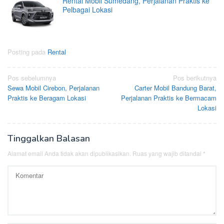
Rental Mobil Sumedang, Perjalanan Praktis ke
Pelbagai Lokasi
Posting pada
Rental
Navigasi
Pos sebelumnya
Pos berikutnya
Sewa Mobil Cirebon, Perjalanan
Carter Mobil Bandung Barat,
pos
Praktis ke Beragam Lokasi
Perjalanan Praktis ke Bermacam
Lokasi
Tinggalkan Balasan
Alamat email Anda tidak akan dipublikasikan.
Ruas yang wajib ditandai
*