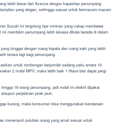
 yang lebih besar dari Avanza dengan kapasitas penumpang
i tampilan yang elegan, sehingga sesuai untuk bermacam-macam
ran Suzuki ini tergolong tipe minivan yang cakap membawa
 ini membikin penumpang lebih leluasa dikala berada di dalam
n yang longgar dengan ruang kepala dan ruang kaki yang lebih
masih terasa lagi bagi penumpang.
ikasikan untuk rombongan berjumlah sedang yaitu antara 10
kan 2 mobil MPV, maka lebih baik 1 Hiace biar dapat pergi
ingga 19 orang penumpang, jadi mobil ini efektif dipakai
ataupun perjalanan jarak jauh.
nggap kurang, maka konsumen bisa menggunakan kendaraan
itas menempuh puluhan orang yang amat sesuai untuk