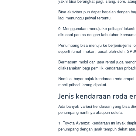
yakni bisa berangkat pagi, siang, sore, ata
Bisa aktivitas pun dapat berjalan dengan b
lagi menunggu jadwal tertentu.
9. Menggunakan menuju ke pelbagai lokasi: 
dikuasai pantas dengan kebutuhan konsum
Penumpang bisa menuju ke berjenis-jenis lo
seperti rumah makan, pusat oleh-oleh, SPBU,
Bermacam mobil dari jasa rental juga meng
dilaksanakan bagi pemilik kendaraan pribadi
Nominal bayar pajak kendaraan roda empat te
mobil pribadi jarang dipakai.
Jenis kendaraan roda 
Ada banyak variasi kendaraan yang bisa di
penumpang nantinya ataupun selera.
1. Toyota Avanza: kendaraan ini layak diap
penumpang dengan jarak tempuh dekat atau