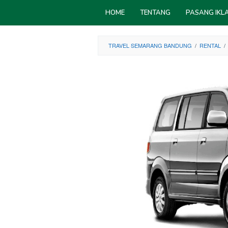
Skip
HOME
TENTANG
PASANG IKL
to
content
TRAVEL SEMARANG BANDUNG
/
RENTAL
/