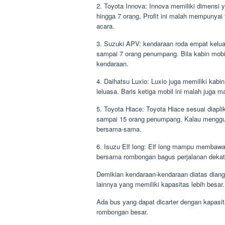
2. Toyota Innova: Innova memiliki dimensi
hingga 7 orang, Profit ini malah mempunya
acara.
3. Suzuki APV: kendaraan roda empat kelua
sampai 7 orang penumpang. Bila kabin mobil
kendaraan.
4. Daihatsu Luxio: Luxio juga memiliki kabi
leluasa. Baris ketiga mobil ini malah juga 
5. Toyota Hiace: Toyota Hiace sesuai diapl
sampai 15 orang penumpang. Kalau mengguna
bersama-sama.
6. Isuzu Elf long: Elf long mampu membawa h
bersama rombongan bagus perjalanan dekat 
Demikian kendaraan-kendaraan diatas dia
lainnya yang memiliki kapasitas lebih besar.
Ada bus yang dapat dicarter dengan kapas
rombongan besar.