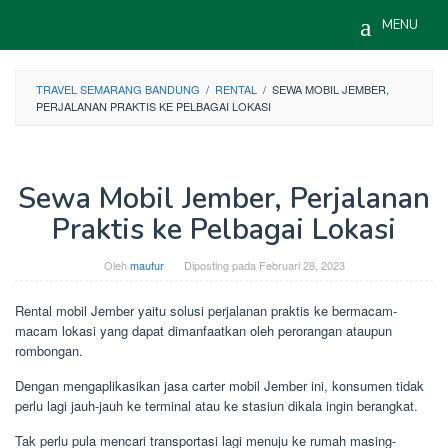
Skip
MENU
to
content
TRAVEL SEMARANG BANDUNG
/
RENTAL
/
SEWA MOBIL JEMBER,
PERJALANAN PRAKTIS KE PELBAGAI LOKASI
Sewa Mobil Jember, Perjalanan
Praktis ke Pelbagai Lokasi
Oleh
maufur
Diposting pada
Februari 28, 2023
Rental mobil Jember yaitu solusi perjalanan praktis ke bermacam-
macam lokasi yang dapat dimanfaatkan oleh perorangan ataupun
rombongan.
Dengan mengaplikasikan jasa carter mobil Jember ini, konsumen tidak
perlu lagi jauh-jauh ke terminal atau ke stasiun dikala ingin berangkat.
Tak perlu pula mencari transportasi lagi menuju ke rumah masing-