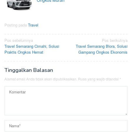
Posting pada
Travel
Navigasi
Pos sebelumnya
Pos berikutnya
Travel Semarang Cimahi, Solusi
Travel Semarang Blora, Solusi
pos
Praktis Ongkos Hemat
Gampang Ongkos Ekonomis
Tinggalkan Balasan
Alamat email Anda tidak akan dipublikasikan.
Ruas yang wajib ditandai
*