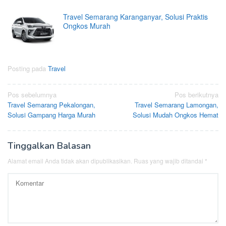
Travel Semarang Karanganyar, Solusi Praktis
Ongkos Murah
Posting pada
Travel
Navigasi
Pos sebelumnya
Pos berikutnya
Travel Semarang Pekalongan,
Travel Semarang Lamongan,
pos
Solusi Gampang Harga Murah
Solusi Mudah Ongkos Hemat
Tinggalkan Balasan
Alamat email Anda tidak akan dipublikasikan.
Ruas yang wajib ditandai
*