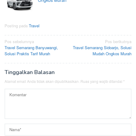
Posting pada
Travel
Navigasi
Pos sebelumnya
Pos berikutnya
Travel Semarang Banyuwangi,
Travel Semarang Sidoarjo, Solusi
pos
Solusi Praktis Tarif Murah
Mudah Ongkos Murah
Tinggalkan Balasan
Alamat email Anda tidak akan dipublikasikan.
Ruas yang wajib ditandai
*