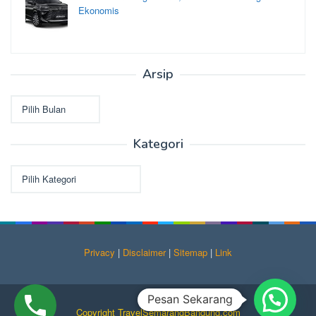
Ekonomis
Arsip
Arsip
Kategori
Kategori
Privacy
|
Disclaimer
|
Sitemap
|
Link
Pesan Sekarang
Copyright TravelSemarangBandung.com